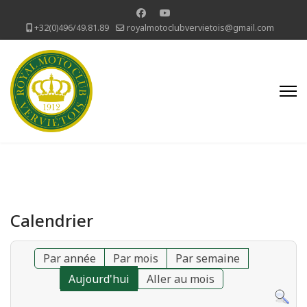
+32(0)496/49.81.89
royalmotoclubvervietois@gmail.com
Calendrier
Par année
Par mois
Par semaine
Aujourd'hui
Aller au mois