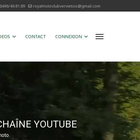
0)496/49.81.89
royalmotoclubvervietois@gmail.com
DEOS
CONTACT
CONNEXION
CHAÎNE YOUTUBE
moto.