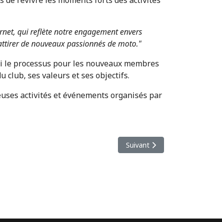
rnet, qui reflète notre engagement envers
'attirer de nouveaux passionnés de moto."
insi le processus pour les nouveaux membres
 club, ses valeurs et ses objectifs.
reuses activités et événements organisés par
Article suivant : Le Royal Mo
Suivant